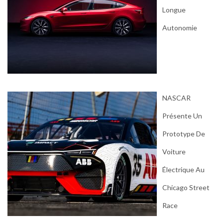
Longue
Autonomie
NASCAR
Présente Un
Prototype De
Voiture
Électrique Au
Chicago Street
Race