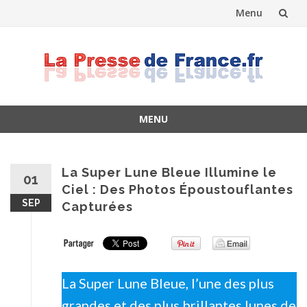
Menu
Skip
to
content
MENU
Skip
to
content
La Super Lune Bleue Illumine le
01
Ciel : Des Photos Époustouflantes
SEP
Capturées
La Super Lune Bleue, l’une des plus
grandes et des plus brillantes lunes de