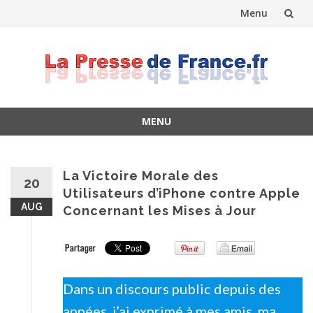
Menu
Skip
to
content
MENU
Skip
to
content
La Victoire Morale des
20
Utilisateurs d’iPhone contre Apple
AUG
Concernant les Mises à Jour
Dans un discours public depuis des
années, j’ai exprimé à mes amis, ma