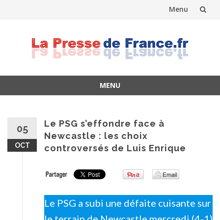
Menu
Skip
to
content
MENU
Skip
to
content
Le PSG s’effondre face à
05
Newcastle : les choix
OCT
controversés de Luis Enrique
Le PSG a subi une défaite cuisante sur
le terrain de Newcastle mercredi (4-1)