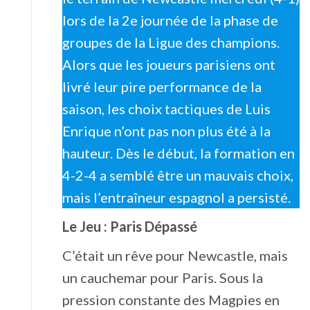
lors de la 2e journée de la phase de
groupes de la Ligue des champions.
Alors que les joueurs parisiens ont
livré leur pire performance de la
saison, les choix tactiques de Luis
Enrique n’ont pas non plus été à la
hauteur. Dès le début, la formation en
4-2-4 a semblé être un mauvais choix,
mais l’entraîneur espagnol a persisté.
Le Jeu : Paris Dépassé
C’était un rêve pour Newcastle, mais
un cauchemar pour Paris. Sous la
pression constante des Magpies en