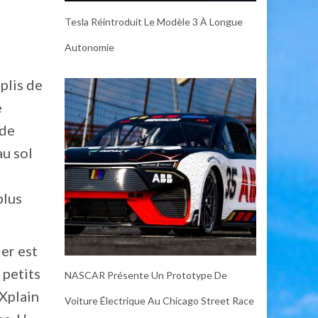
Tesla Réintroduit Le Modèle 3 À Longue
Autonomie
plis de
e
 de
au sol
plus
er est
 petits
NASCAR Présente Un Prototype De
eXplain
Voiture Électrique Au Chicago Street Race