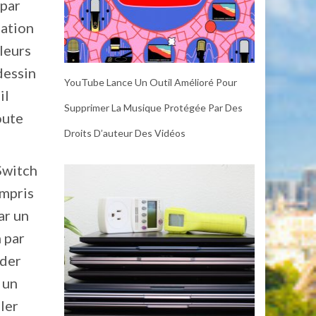
 par
sation
leurs
dessin
YouTube Lance Un Outil Amélioré Pour
il
Supprimer La Musique Protégée Par Des
oute
Droits D’auteur Des Vidéos
Switch
ompris
ar un
 par
rder
 un
ler