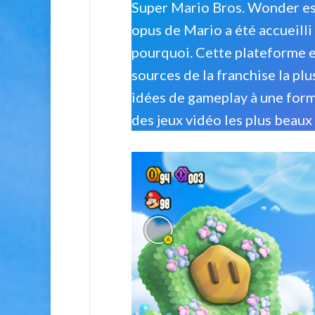
Super Mario Bros. Wonder est 
opus de Mario a été accueilli
pourquoi. Cette plateforme en
sources de la franchise la p
idées de gameplay à une formu
des jeux vidéo les plus beaux 