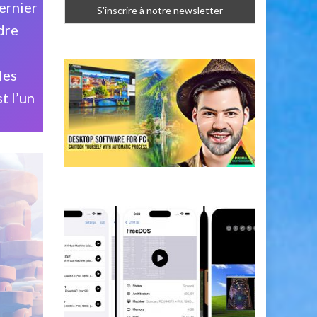
ernier
dre
les
t l’un