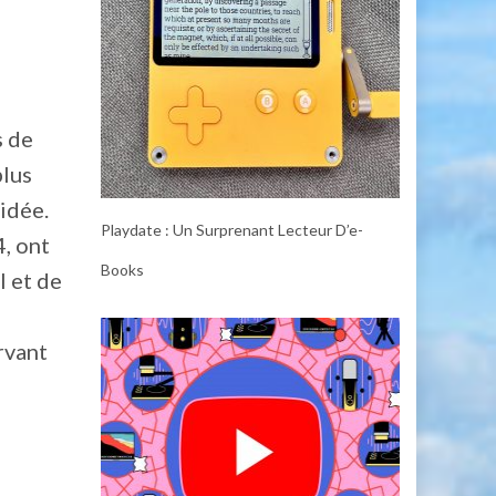
s de
plus
idée.
Playdate : Un Surprenant Lecteur D’e-
4, ont
Books
l et de
rvant