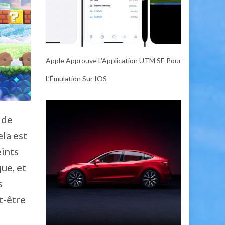
Apple Approuve L’Application UTM SE Pour
L’Émulation Sur IOS
 de
ela est
eints
ue, et
s
t-être