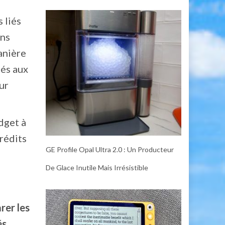
 liés
ons
anière
iés aux
our
dget à
crédits
GE Profile Opal Ultra 2.0 : Un Producteur
De Glace Inutile Mais Irrésistible
rer les
és