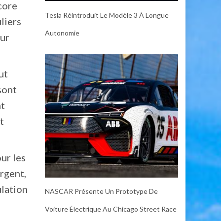
core
Tesla Réintroduit Le Modèle 3 À Longue
liers
Autonomie
our
ut
sont
nt
t
ur les
rgent,
ulation
NASCAR Présente Un Prototype De
Voiture Électrique Au Chicago Street Race