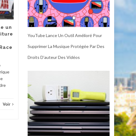
mais Irrésistible
Certains gadgets pour la
maison intelligente peuvent
e un
être considérés comme
iture
YouTube Lance Un Outil Amélioré Pour
essentiels. Un thermostat
peut vous faire économiser
Supprimer La Musique Protégée Par Des
 Race
de...
Diver
Droits D’auteur Des Vidéos
Divers
Voir
e
rique
ce
adre
Voir