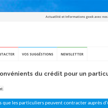
Skip
Actuatlité et Informations geek avec nos
to
content
NTACTER
VOS SUGGÉSTIONS
NEWSLETTER
onvénients du crédit pour un particu
s que les particuliers peuvent contracter auprès d