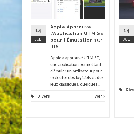
it Game
et
g, est
Apple Approuve
'une
14
14
l’Application UTM SE
eux
JUL
pour l’Émulation sur
JUL
iOS
Voir
Apple a approuvé UTM SE,
une application permettant
d'émuler un ordinateur pour
exécuter des logiciels et des
jeux classiques, quelques...
Dive
Divers
Voir