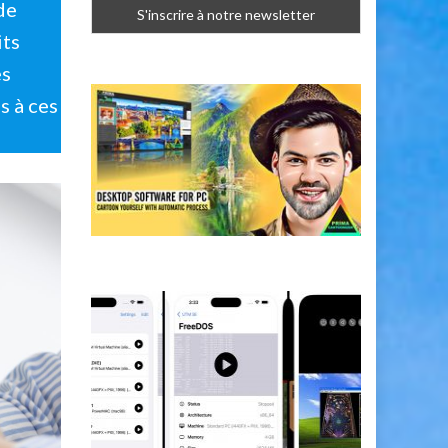
de
its
es
s à ces