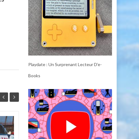
Playdate : Un Surprenant Lecteur D’e-
Books
GE Profile Opal Ultra
07
06
2.0 : Un Producteur
JUL
de Glace Inutile
JUL