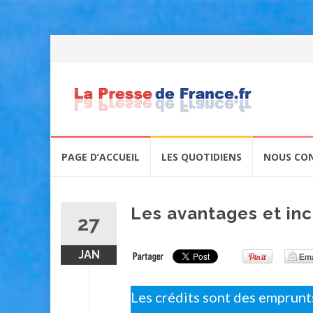
Skip
PAGE D’ACCUEIL
LES QUOTIDIENS
NOUS CO
to
content
Les avantages et inc
27
JAN
Les crédits sont des emprunt