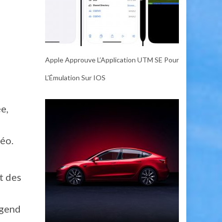
Apple Approuve L’Application UTM SE Pour
L’Émulation Sur IOS
e,
déo.
t des
egend