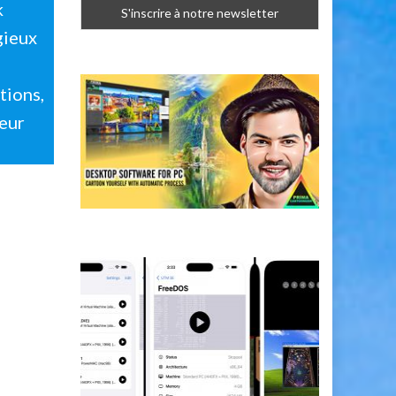
k
gieux
tions,
leur