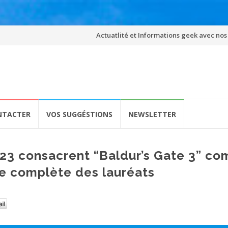
Skip
Actuatlité et Informations geek avec nos
to
content
NTACTER
VOS SUGGÉSTIONS
NEWSLETTER
23 consacrent “Baldur’s Gate 3” c
te complète des lauréats