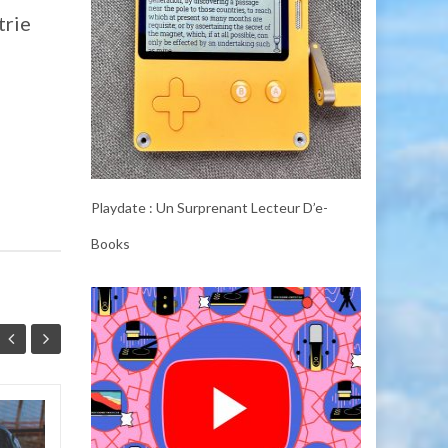
trie
Playdate : Un Surprenant Lecteur D’e-
Books
GE Profile Opal Ultra
07
06