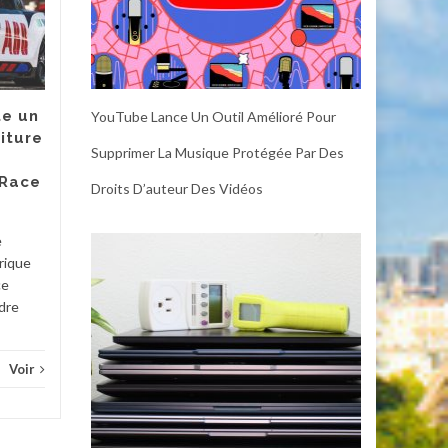
2.0 : Un Producteur
JUL
de Glace Inutile
JUL
mais Irrésistible
Certains gadgets pour la
maison intelligente peuvent
e un
YouTube Lance Un Outil Amélioré Pour
être considérés comme
iture
essentiels. Un thermostat
Supprimer La Musique Protégée Par Des
peut vous faire économiser
 Race
Droits D’auteur Des Vidéos
de...
Diver
Divers
Voir
e
rique
ce
adre
Voir