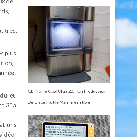
ux de
rds,
autres.
s plus
tion,
année.
GE Profile Opal Ultra 2.0 : Un Producteur
du jeu
De Glace Inutile Mais Irrésistible
te 3” a
sations
 vidéo