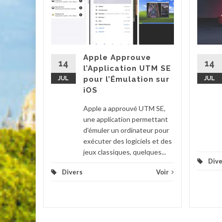
cteur
it Game
et
g, est
Apple Approuve
'une
14
14
l’Application UTM SE
eux
JUL
pour l’Émulation sur
JUL
iOS
Voir
Apple a approuvé UTM SE,
une application permettant
d'émuler un ordinateur pour
exécuter des logiciels et des
jeux classiques, quelques...
Dive
Divers
Voir