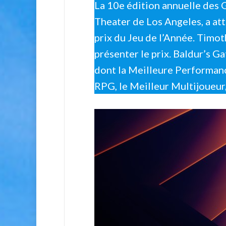
La 10e édition annuelle des 
Theater de Los Angeles, a att
prix du Jeu de l’Année. Timo
présenter le prix. Baldur’s G
dont la Meilleure Performanc
RPG, le Meilleur Multijoueur, 