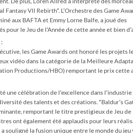
t. De plus, Loren Allred a interprété des morcea
nal Fantasy VII Rebirth”. L’Orchestre des Game Awa
miné aux BAFTA et Emmy Lorne Balfe, a joué des
 pour le Jeu de l’Année de cette année et bien d’
:
cutive, les Game Awards ont honoré les projets le
 jeux vidéo dans la catégorie de la Meilleure Adapta
tation Productions/HBO) remportant le prix cette 
 une célébration de l’excellence dans l’industrie 
iversité des talents et des créations. “Baldur’s Ga
minante, remportant le titre prestigieux de Jeu de
titres ont également été applaudis pour leurs réali
 a souligné la fusion unique entre le monde du jeu