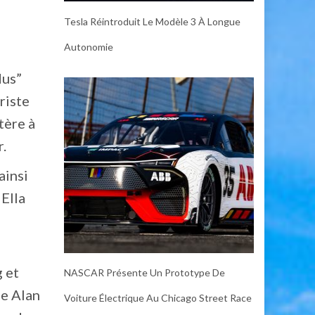
Tesla Réintroduit Le Modèle 3 À Longue
Autonomie
dus”
riste
tère à
r.
ainsi
 Ella
 et
NASCAR Présente Un Prototype De
se Alan
Voiture Électrique Au Chicago Street Race