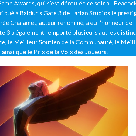
Game Awards, qui s’est déroulée ce soir au Peacoc
ribué à Baldur’s Gate 3 de Larian Studios le presti
thée Chalamet, acteur renommé, a eu l’honneur de
ate 3 a également remporté plusieurs autres distinc
e, le Meilleur Soutien de la Communauté, le Meil
ainsi que le Prix de la Voix des Joueurs.