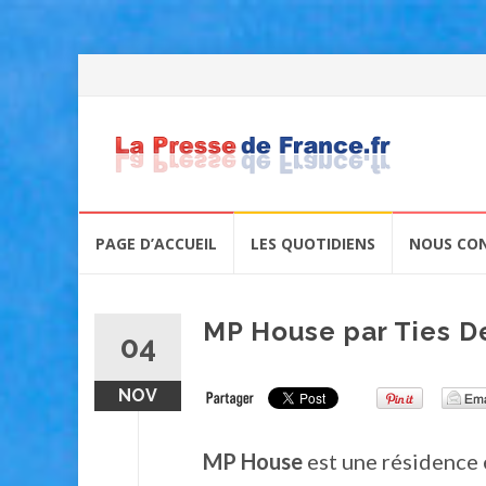
Skip
PAGE D’ACCUEIL
LES QUOTIDIENS
NOUS CO
to
content
MP House par Ties D
04
NOV
MP House
est une résidence 