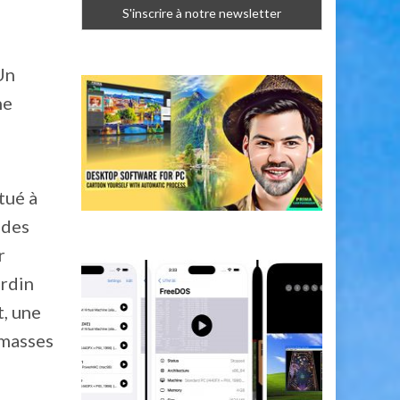
Un
ne
tué à
 des
r
ardin
t, une
 masses