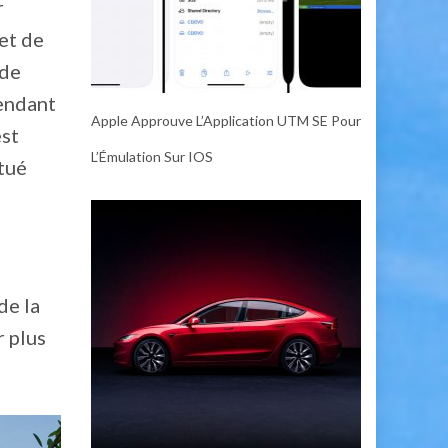
r
jet de
 de
pendant
Apple Approuve L’Application UTM SE Pour
est
L’Émulation Sur IOS
itué
de la
r plus