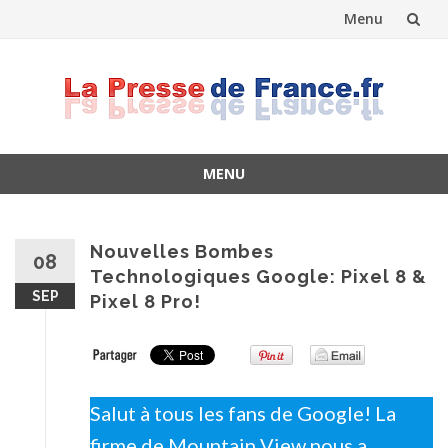
Menu
Skip
to
content
MENU
Skip
to
content
Nouvelles Bombes
08
Technologiques Google: Pixel 8 &
SEP
Pixel 8 Pro!
Salut à tous les fans de Google! La
firme de Mountain View nous a