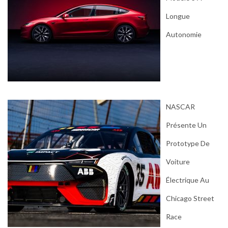
Longue
Autonomie
NASCAR
Présente Un
Prototype De
Voiture
Électrique Au
Chicago Street
Race