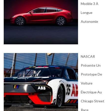
Modèle 3 À
Longue
Autonomie
NASCAR
Présente Un
Prototype De
Voiture
Électrique Au
Chicago Street
Race