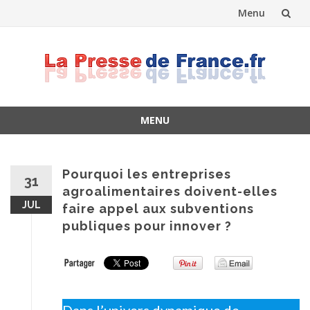
Menu
Skip
to
content
MENU
Skip
to
content
Pourquoi les entreprises
31
agroalimentaires doivent-elles
JUL
faire appel aux subventions
publiques pour innover ?