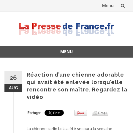
Menu
Skip
to
content
MENU
Skip
to
content
Réaction d’une chienne adorable
26
qui avait été enlevée lorsqu’elle
AUG
rencontre son maître. Regardez la
vidéo
La chienne carlin Lola a été secouru la semaine