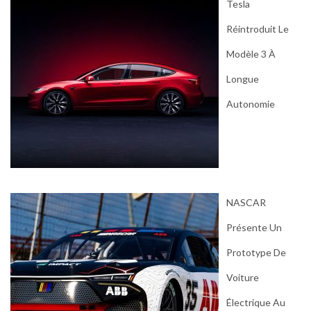
Tesla
Réintroduit Le
Modèle 3 À
Longue
Autonomie
NASCAR
Présente Un
Prototype De
Voiture
Électrique Au