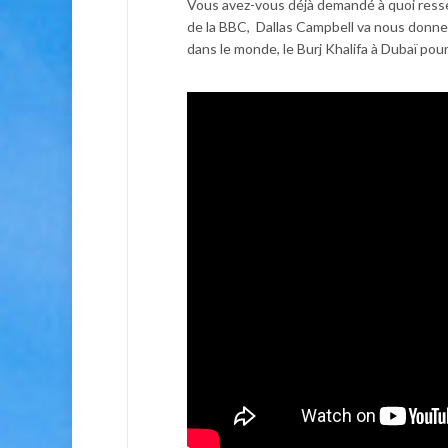
Vous avez-vous déjà demandé à quoi resse
de la BBC, Dallas Campbell va nous donner u
dans le monde, le Burj Khalifa à Dubaï pou