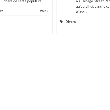
chère de cette populaire...
au Chicago Street Ra
aujourd'hui, dans le c
rs
Voir
d'une...
Divers