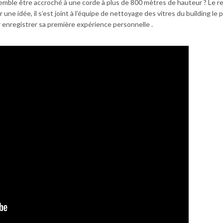
mble être accroché à une corde à plus de 800 mètres de hauteur ? Le r
ne idée, il s’est joint à l’équipe de nettoyage des vitres du building le 
r enregistrer sa première expérience personnelle .