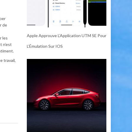
ber
r de
Apple Approuve L’Application UTM SE Pour
r les
t n’est
L’Émulation Sur IOS
âtiment.
 travail,