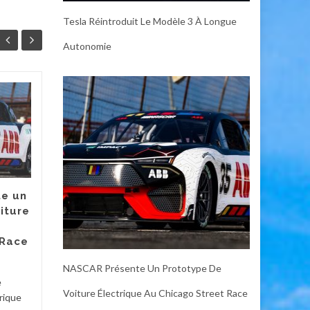
Tesla Réintroduit Le Modèle 3 À Longue
Autonomie
GE Profile Opal Ultra
07
06
2.0 : Un Producteur
JUL
de Glace Inutile
JUL
mais Irrésistible
Certains gadgets pour la
maison intelligente peuvent
e un
être considérés comme
iture
essentiels. Un thermostat
peut vous faire économiser
 Race
de...
Diver
NASCAR Présente Un Prototype De
Divers
Voir
e
Voiture Électrique Au Chicago Street Race
rique