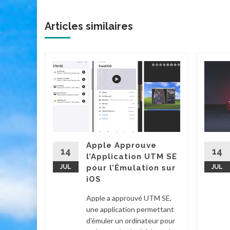
Articles similaires
cteur
it Game
et
g, est
Apple Approuve
'une
14
14
l’Application UTM SE
eux
JUL
pour l’Émulation sur
JUL
iOS
Voir
Apple a approuvé UTM SE,
une application permettant
d'émuler un ordinateur pour