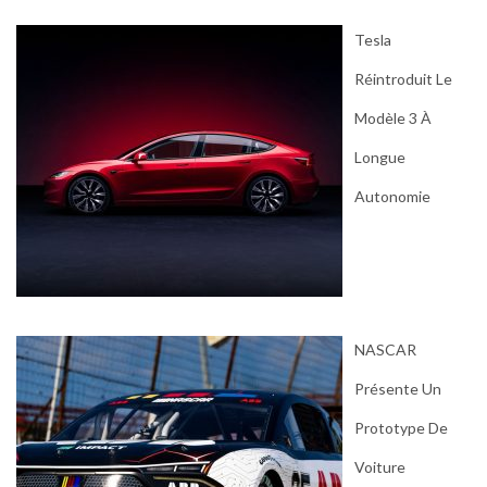
Tesla
Réintroduit Le
Modèle 3 À
Longue
Autonomie
NASCAR
Présente Un
Prototype De
Voiture