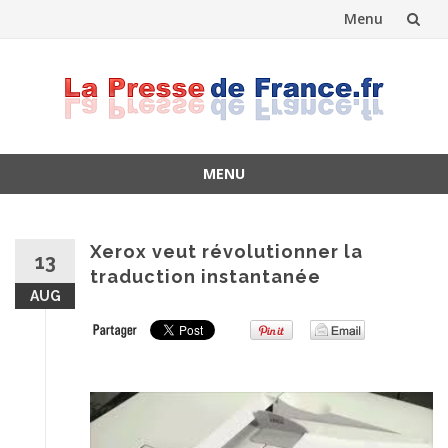
Menu
Skip
to
content
MENU
Skip
to
content
Xerox veut révolutionner la
13
traduction instantanée
AUG