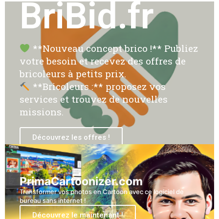
BriBid.fr
**Nouveau concept brico !** Publiez
votre besoin et recevez des offres de
bricoleurs à petits prix.
**Bricoleurs :** proposez vos
services et trouvez de nouvelles
missions.
Découvrez les offres !
PrimaCartoonizer.com
Transformer vos photos en Cartoon avec ce logiciel de
bureau sans internet !
Découvrez le maintenant !