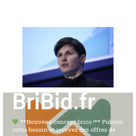
BriBid.fr
**Nouveau concept brico !** Publiez
votre besoin et recevez des offres de