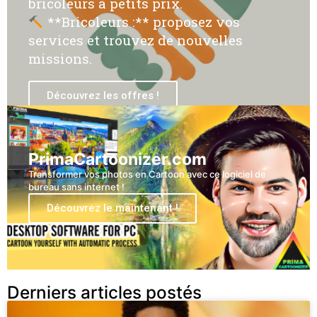
bricoleurs à petits prix.
**Bricoleurs :** proposez vos
services et trouvez de nouvelles
missions.
Découvrez les offres !
PrimaCartoonizer.com
Transformer vos photos en Cartoon avec ce logiciel de
bureau sans internet !
Découvrez le maintenant !
Derniers articles postés