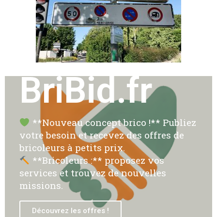
BriBid.fr
**Nouveau concept brico !** Publiez
votre besoin et recevez des offres de
bricoleurs à petits prix.
**Bricoleurs :** proposez vos
services et trouvez de nouvelles
missions.
Découvrez les offres !