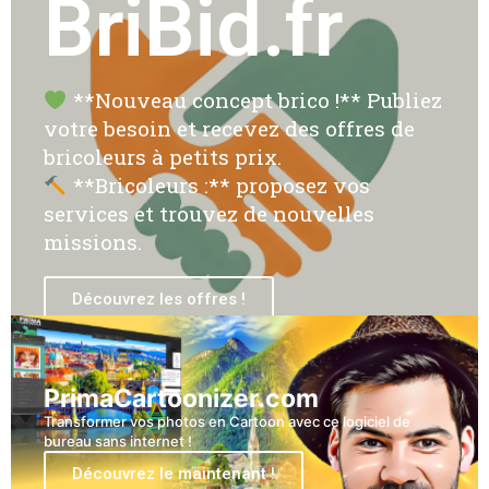
BriBid.fr
**Nouveau concept brico !** Publiez
votre besoin et recevez des offres de
bricoleurs à petits prix.
**Bricoleurs :** proposez vos
services et trouvez de nouvelles
missions.
Découvrez les offres !
PrimaCartoonizer.com
Transformer vos photos en Cartoon avec ce logiciel de
bureau sans internet !
Découvrez le maintenant !