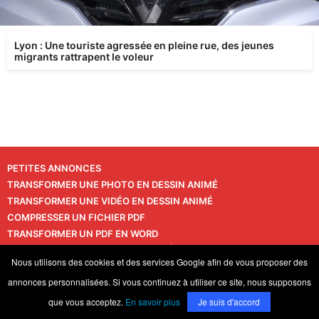
Lyon : Une touriste agressée en pleine rue, des jeunes
migrants rattrapent le voleur
PETITES ANNONCES
TRANSFORMER UNE PHOTO EN DESSIN ANIMÉ
TRANSFORMER UNE VIDÉO EN DESSIN ANIMÉ
COMPRESSER UN FICHIER PDF
TRANSFORMER UN PDF EN WORD
TRANSFORMER UNE PHOTO EN VIDÉO
CONTACT
Nous utilisons des cookies et des services Google afin de vous proposer des
VIE PRIVÉE
annonces personnalisées. Si vous continuez à utiliser ce site, nous supposons
© 2026 LaPressedeFrance.fr
que vous acceptez.
En savoir plus
Je suis d'accord