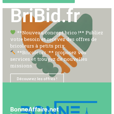
BriBid.fr
**Nouveau concept brico !** Publiez
votre besoin et recevez des offres de
bricoleurs à petits prix.
**Bricoleurs :** proposez vos
services et trouvez de nouvelles
missions.
Découvrez les offres !
BonneAffaire.net