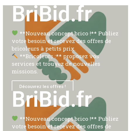
BriBid.fr
**Nouveau concept brico !** Publiez
votre besoin et recevez des offres de
bricoleurs à petits prix.
**Bricoleurs :** proposez vos
services et trouvez de nouvelles
missions.
Découvrez les offres !
BriBid.fr
**Nouveau concept brico !** Publiez
votre besoin et recevez des offres de