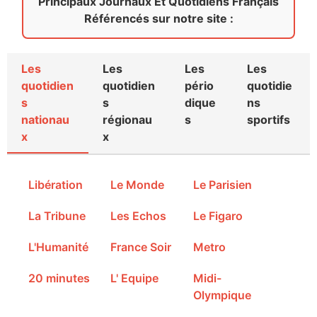
Principaux Journaux Et Quotidiens Français
Référencés sur notre site :
Les
Les
Les
Les
quotidien
quotidien
pério
quotidie
s
s
dique
ns
nationau
régionau
s
sportifs
x
x
Libération
Le Monde
Le Parisien
La Tribune
Les Echos
Le Figaro
L'Humanité
France Soir
Metro
20 minutes
L' Equipe
Midi-
Olympique