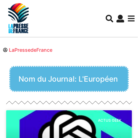
LaPressedeFrance
Nom du Journal: L'Européen
ACTUS GEEK