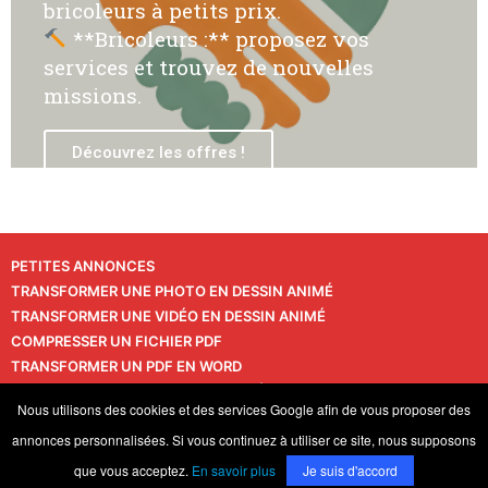
bricoleurs à petits prix.
**Bricoleurs :** proposez vos
services et trouvez de nouvelles
missions.
Découvrez les offres !
PETITES ANNONCES
TRANSFORMER UNE PHOTO EN DESSIN ANIMÉ
TRANSFORMER UNE VIDÉO EN DESSIN ANIMÉ
COMPRESSER UN FICHIER PDF
TRANSFORMER UN PDF EN WORD
TRANSFORMER UNE PHOTO EN VIDÉO
CONTACT
Nous utilisons des cookies et des services Google afin de vous proposer des
VIE PRIVÉE
annonces personnalisées. Si vous continuez à utiliser ce site, nous supposons
© 2026 LaPressedeFrance.fr
que vous acceptez.
En savoir plus
Je suis d'accord