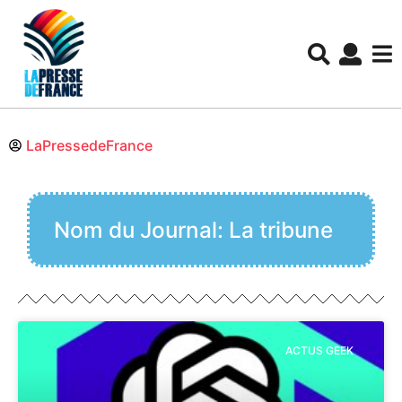
LaPressedeFrance
Nom du Journal: La tribune
ACTUS GEEK