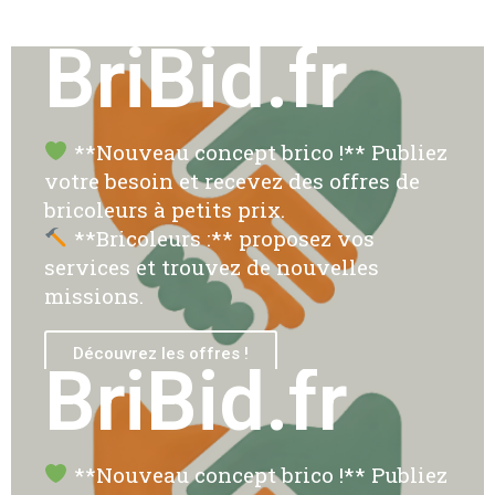
BriBid.fr
**Nouveau concept brico !** Publiez
votre besoin et recevez des offres de
bricoleurs à petits prix.
**Bricoleurs :** proposez vos
services et trouvez de nouvelles
missions.
Découvrez les offres !
BriBid.fr
**Nouveau concept brico !** Publiez