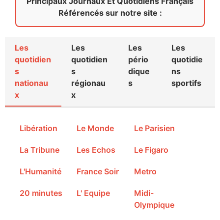
Principaux Journaux Et Quotidiens Français
Référencés sur notre site :
Les
Les
Les
Les
quotidien
quotidien
pério
quotidie
s
s
dique
ns
nationau
régionau
s
sportifs
x
x
Libération
Le Monde
Le Parisien
La Tribune
Les Echos
Le Figaro
L'Humanité
France Soir
Metro
20 minutes
L' Equipe
Midi-
Olympique