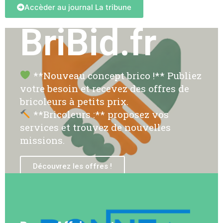
Accèder au journal La tribune
BriBid.fr
**Nouveau concept brico !** Publiez
votre besoin et recevez des offres de
bricoleurs à petits prix.
**Bricoleurs :** proposez vos
services et trouvez de nouvelles
missions.
Découvrez les offres !