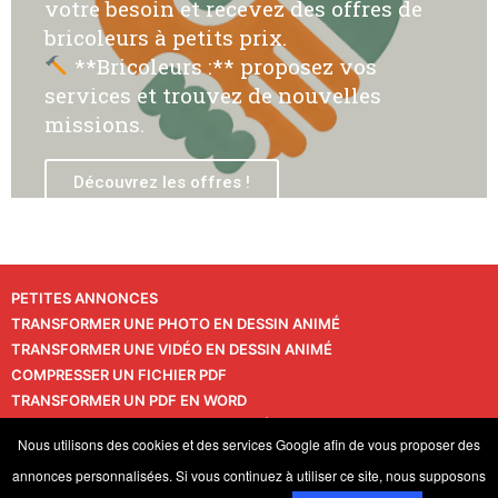
votre besoin et recevez des offres de
bricoleurs à petits prix.
**Bricoleurs :** proposez vos
services et trouvez de nouvelles
missions.
Découvrez les offres !
PETITES ANNONCES
TRANSFORMER UNE PHOTO EN DESSIN ANIMÉ
TRANSFORMER UNE VIDÉO EN DESSIN ANIMÉ
COMPRESSER UN FICHIER PDF
TRANSFORMER UN PDF EN WORD
TRANSFORMER UNE PHOTO EN VIDÉO
CONTACT
Nous utilisons des cookies et des services Google afin de vous proposer des
VIE PRIVÉE
annonces personnalisées. Si vous continuez à utiliser ce site, nous supposons
© 2026 LaPressedeFrance.fr