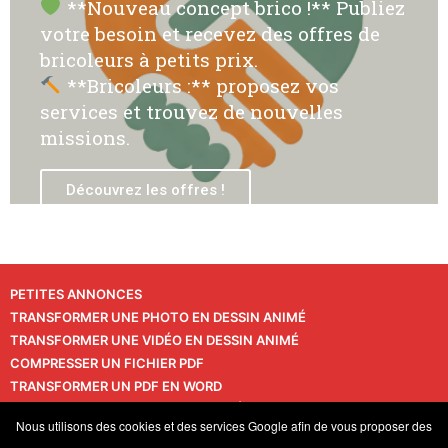
**Nouveau concept brico !** Publiez
votre besoin et recevez des offres de
bricoleurs à petits prix.
**Bricoleurs :** proposez vos
services et trouvez de nouvelles
missions.
Découvrez les offres !
PETITES ANNONCES
TRANSFORMER UNE PHOTO EN DESSIN ANIMÉ
TRANSFORMER UNE VIDÉO EN DESSIN ANIMÉ
COMPRESSER UN FICHIER PDF
TRANSFORMER UN PDF EN WORD
TRANSFORMER UNE PHOTO EN VIDÉO
CONTACT
Nous utilisons des cookies et des services Google afin de vous proposer des
VIE PRIVÉE