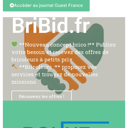
Accèder au journal Ouest France
BriBid.fr
**Nouveau concept brico !** Publiez
votre besoin et recevez des offres de
bricoleurs à petits prix.
**Bricoleurs :** proposez vos
services et trouvez de nouvelles
missions.
Découvrez les offres !