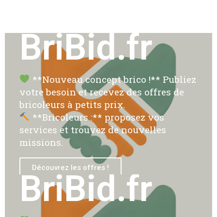
BriBid.fr
**Nouveau concept brico !** Publiez
votre besoin et recevez des offres de
bricoleurs à petits prix.
**Bricoleurs :** proposez vos
services et trouvez de nouvelles
missions.
Découvrez les offres !
BriBid.fr