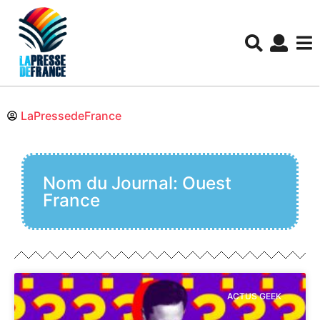
LaPressedeFrance
Nom du Journal: Ouest
France
ACTUS GEEK