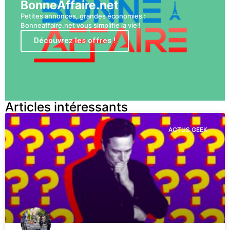
BonneAffaire.net
Petites annonces, grandes économies :
Bonneaffaire.net vous simplifie la vie !
Découvrez les offres !
Articles intéressants
ACTUS GEEK