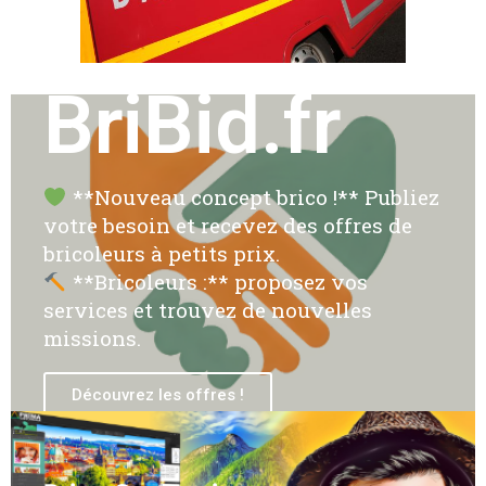
BriBid.fr
**Nouveau concept brico !** Publiez
votre besoin et recevez des offres de
bricoleurs à petits prix.
**Bricoleurs :** proposez vos
services et trouvez de nouvelles
missions.
Découvrez les offres !