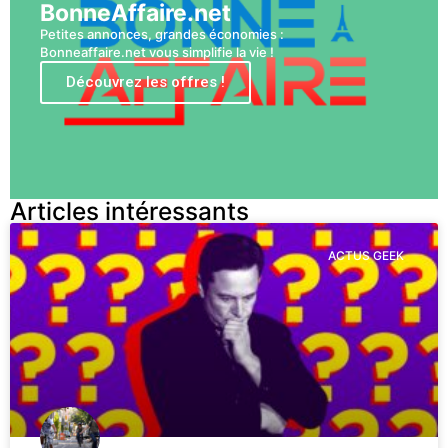
BonneAffaire.net
Petites annonces, grandes économies :
Bonneaffaire.net vous simplifie la vie !
Découvrez les offres !
Articles intéressants
ACTUS GEEK